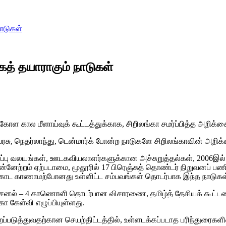
ாடுகள்
த் தயாராகும் நாடுகள்
கோள கால மீளாய்வுக் கூட்டத்துக்காக, சிறிலங்கா சமர்ப்பித்த அறிக
ியரசு, நெதர்லாந்து, டென்மார்க் போன்ற நாடுகளே சிறிலங்காவின் அ
காப்பு வலயங்கள், ஊடகவியலாளர்களுக்கான அச்சுறுத்தல்கள், 2006
ன்னேற்றம் ஏற்படாமை, மூதூரில் 17 பிரெஞ்சுத் தொண்டர் நிறுவனப் 
ெலிகொட காணாமற்போனது உள்ளிட்ட சம்பவங்கள் தொடர்பாக இந்த நாடு
லம், சனல் – 4 காணொளி தொடர்பான விசாரணை, தமிழ்த் தேசியக் கூட்ட
ா கேள்வி எழுப்பியுள்ளது.
த்துவதற்கான செயற்திட்டத்தில், உள்ளடக்கப்படாத பரிந்துரைகளின்