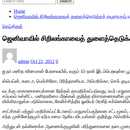
Search
Home
ஜெனிவாவில் சிறிலங்காவைத் துளைத்தெடுக்கத் தயாராகும் ந
செய்திகள்
ஜெனிவாவில் சிறிலங்காவைத் துளைத்தெடுக்க
admin
Oct 22, 2012
0
ஐ.நா மனித உரிமைகள் பேரவையில், வரும் 1ம் நாள் இடம்பெறவுள்ள பூ
ஸ்பெய்ன், கனடா, மெக்சிகோ, பிரித்தானியா, அமெரிக்கா, செக் குட
வடக்கு மாகாணசபைக்கான தேர்தல் தாமதிக்கப்படுவது, உயர் பாது
சம்பவம் உள்ளிட்ட மனிதஉரிமை மீறல்கள் குறித்த விசாரணைகளில் மு
விக்கிரமதுங்க படுகொலை, கேலிச்சித்திர ஓவியர் பிரகீத் எக்ன
சாட்சிகள் மற்றும் பாதிக்கப்பட்டோரைப் பாதுகாப்பதற்கான சட்டமூ
எந்த முன்னேற்றமும் ஏற்படாமை ஆகிய விடயங்கள் குறித்து அமெரிக்க
அத்துடன் நல்லிணக்க ஆணைக்குழுவின் பரிந்துரைகளை நடைமுறைப்படு