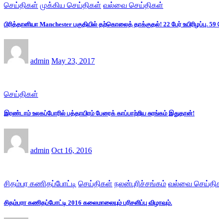
செய்திகள்
முக்கிய செய்திகள்
வல்வை செய்திகள்
பிரித்தானியா Manchester பகுதியில் தற்கொலைத் தாக்குதல்! 22 பேர் உயிரிழப்பு. 59 
admin
May 23, 2017
செய்திகள்
இரண்டாம் உலகப்போரில் பத்தாயிரம் பேரைக் காப்பாற்றிய சுரங்கம் இதுதான்!
admin
Oct 16, 2016
சிதம்பர கணிதப்போட்டி
செய்திகள்
நலன்புரிச்சங்கம்
வல்வை செய்தி
சிதம்பரா கணிதப்போட்டி 2016 கலைமாலையும் பரிசளிப்பு விழாவும்.