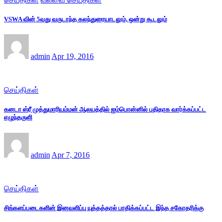
VSWA வின் 5வது வருடாந்த கலந்துரையாடலும், ஒன்று கூடலும்
admin
Apr 19, 2016
செய்திகள்
கனடா ஸ்ரீ முத்துமாரியம்மன் ஆலயத்தில் ஐம்பொன்னில் புதிதாக வார்க்கப்பட்ட
எழுந்தருளி
admin
Apr 7, 2016
செய்திகள்
சிங்களப்படைகளின் இனவளிப்பு யுத்தத்தால் பாதிக்கப்பட்ட இந்த சகோதரிக்கு