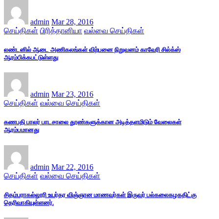
admin
Mar 28, 2016
செய்திகள்
பிரித்தானியா
வல்வை செய்திகள்
லண்டனில் ஆடை அணிகலங்கள் விற்பனை நிறுவனம் காவேரி சில்க்ஸ்
ஆரம்பிக்கபட்டுள்ளது
admin
Mar 23, 2016
செய்திகள்
வல்வை செய்திகள்
கணபதி பாலர் பாடசாலை தூண்களுக்கான அடித்தளமிடும் வேலைகள்
ஆரம்பமானது
admin
Mar 22, 2016
செய்திகள்
வல்வை செய்திகள்
சிதம்பராகல்லூரி உயர்தர விஞ்ஞான மாணவர்கள் இருவர் பல்கலைகழகதிட்கு
தெரிவாகியுள்ளனர்.