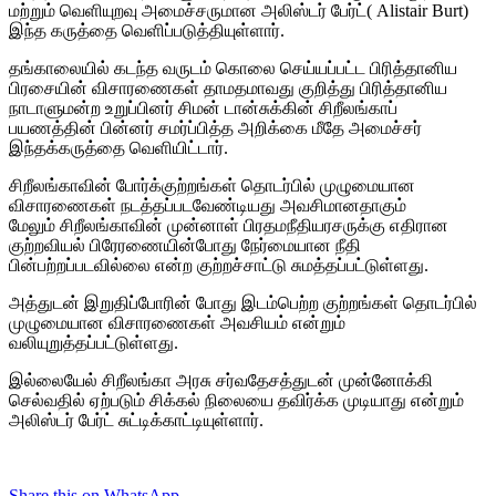
மற்றும் வெளியுறவு அமைச்சருமான அலிஸ்டர் பேர்ட்( Alistair Burt)
இந்த கருத்தை வெளிப்படுத்தியுள்ளார்.
தங்காலையில் கடந்த வருடம் கொலை செய்யப்பட்ட பிரித்தானிய
பிரசையின் விசாரணைகள் தாமதமாவது குறித்து பிரித்தானிய
நாடாளுமன்ற உறுப்பினர் சிமன் டான்சுக்கின் சிறீலங்காப்
பயணத்தின் பின்னர் சமர்ப்பித்த அறிக்கை மீதே அமைச்சர்
இந்தக்கருத்தை வெளியிட்டார்.
சிறீலங்காவின் போர்க்குற்றங்கள் தொடர்பில் முழுமையான
விசாரணைகள் நடத்தப்படவேண்டியது அவசிமானதாகும்
மேலும் சிறீலங்காவின் முன்னாள் பிரதமநீதியரசருக்கு எதிரான
குற்றவியல் பிரேரணையின்போது நேர்மையான நீதி
பின்பற்றப்படவில்லை என்ற குற்றச்சாட்டு சுமத்தப்பட்டுள்ளது.
அத்துடன் இறுதிப்போரின் போது இடம்பெற்ற குற்றங்கள் தொடர்பில்
முழுமையான விசாரணைகள் அவசியம் என்றும்
வலியுறுத்தப்பட்டுள்ளது.
இல்லையேல் சிறீலங்கா அரசு சர்வதேசத்துடன் முன்னோக்கி
செல்வதில் ஏற்படும் சிக்கல் நிலையை தவிர்க்க முடியாது என்றும்
அலிஸ்டர் பேர்ட் சுட்டிக்காட்டியுள்ளார்.
Share this on WhatsApp