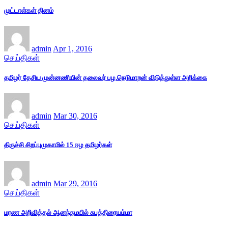
முட்டாள்கள் தினம்
admin
Apr 1, 2016
செய்திகள்
தமிழர் தேசிய முன்னணியின் தலைவர் பழ.நெடுமாறன் விடுத்துள்ள அறிக்கை
admin
Mar 30, 2016
செய்திகள்
திருச்சி சிறப்புமுகாமில் 15 ஈழ தமிழர்கள்
admin
Mar 29, 2016
செய்திகள்
மரண அறிவித்தல் ஆனந்தமயில் சுபத்திரையம்மா