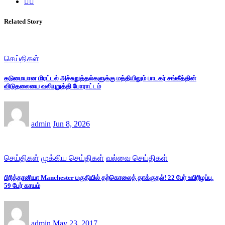
Related Story
செய்திகள்
கடுமையான மிரட்டல் அச்சுறுத்தல்களுக்கு மத்தியிலும் பாடகர் சங்கீத்தின்
விடுதலையை வலியுறுத்தி போராட்டம்
admin
Jun 8, 2026
செய்திகள்
முக்கிய செய்திகள்
வல்வை செய்திகள்
பிரித்தானியா Manchester பகுதியில் தற்கொலைத் தாக்குதல்! 22 பேர் உயிரிழப்பு.
59 பேர் காயம்
admin
May 23, 2017