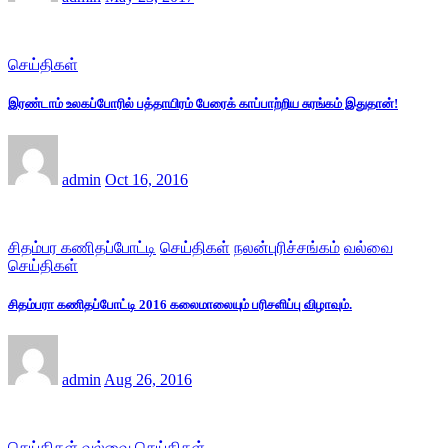
செய்திகள்
இரண்டாம் உலகப்போரில் பத்தாயிரம் பேரைக் காப்பாற்றிய சுரங்கம் இதுதான்!
admin
Oct 16, 2016
சிதம்பர கணிதப்போட்டி
செய்திகள்
நலன்புரிச்சங்கம்
வல்வை
செய்திகள்
சிதம்பரா கணிதப்போட்டி 2016 கலைமாலையும் பரிசளிப்பு விழாவும்.
admin
Aug 26, 2016
செய்திகள்
வல்வை செய்திகள்