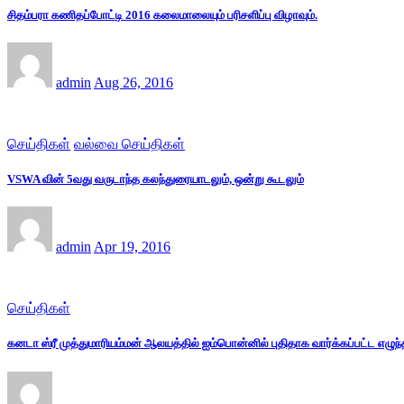
சிதம்பரா கணிதப்போட்டி 2016 கலைமாலையும் பரிசளிப்பு விழாவும்.
admin
Aug 26, 2016
செய்திகள்
வல்வை செய்திகள்
VSWA வின் 5வது வருடாந்த கலந்துரையாடலும், ஒன்று கூடலும்
admin
Apr 19, 2016
செய்திகள்
கனடா ஸ்ரீ முத்துமாரியம்மன் ஆலயத்தில் ஐம்பொன்னில் புதிதாக வார்க்கப்பட்ட எழுந்